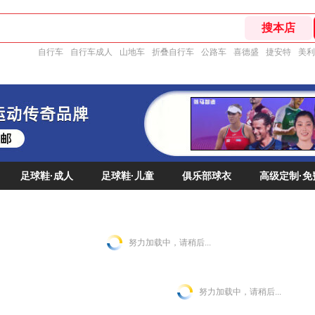
自行车
自行车成人
山地车
折叠自行车
公路车
喜德盛
捷安特
美利
足球鞋·成人
足球鞋·儿童
俱乐部球衣
高级定制·免
努力加载中，请稍后...
努力加载中，请稍后...