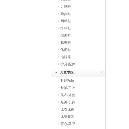
足球鞋
跑步鞋
网球鞋
排球鞋
综训鞋
越野鞋
休闲鞋
拖鞋等
护具/配件
儿童专区
T恤/Polo
长袖/卫衣
风衣/外套
短裤/长裤
泳衣泳裤
比赛套装
背心/马甲