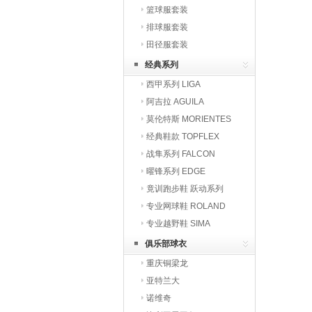
篮球服套装
排球服套装
田径服套装
经典系列
西甲系列 LIGA
阿吉拉 AGUILA
莫伦特斯 MORIENTES
经典鞋款 TOPFLEX
战隼系列 FALCON
曜锋系列 EDGE
竟训跑步鞋 跃动系列
专业网球鞋 ROLAND
专业越野鞋 SIMA
俱乐部球衣
重庆铜梁龙
亚特兰大
诺维奇