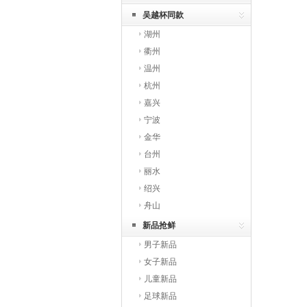
吴越杯同款
湖州
衢州
温州
杭州
嘉兴
宁波
金华
台州
丽水
绍兴
舟山
新品抢鲜
男子新品
女子新品
儿童新品
足球新品