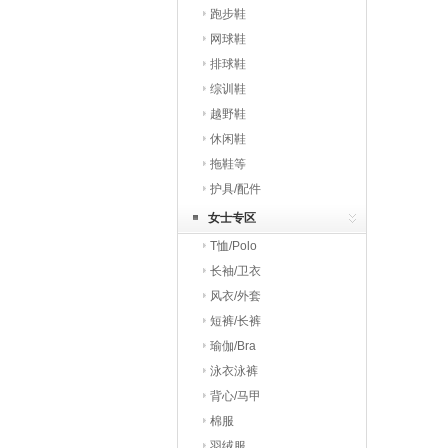
跑步鞋
网球鞋
排球鞋
综训鞋
越野鞋
休闲鞋
拖鞋等
护具/配件
女士专区
T恤/Polo
长袖/卫衣
风衣/外套
短裤/长裤
瑜伽/Bra
泳衣泳裤
背心/马甲
棉服
羽绒服