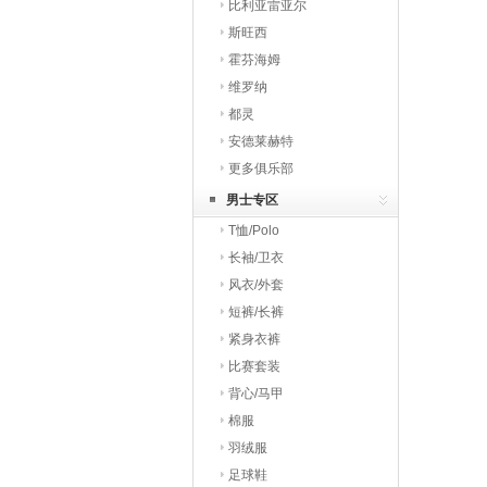
比利亚雷亚尔
斯旺西
霍芬海姆
维罗纳
都灵
安德莱赫特
更多俱乐部
男士专区
T恤/Polo
长袖/卫衣
风衣/外套
短裤/长裤
紧身衣裤
比赛套装
背心/马甲
棉服
羽绒服
足球鞋