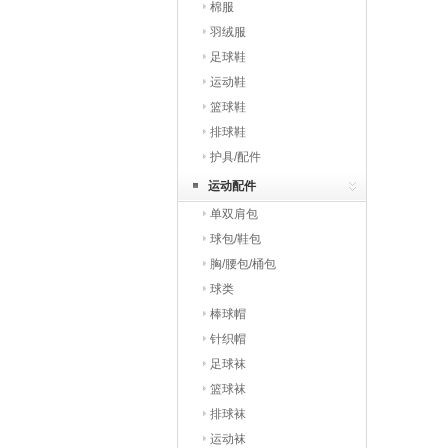
棉服
羽绒服
足球鞋
运动鞋
篮球鞋
排球鞋
护具/配件
运动配件
单双肩包
球包/鞋包
胸/腰包/桶包
球类
棒球帽
针织帽
足球袜
篮球袜
排球袜
运动袜