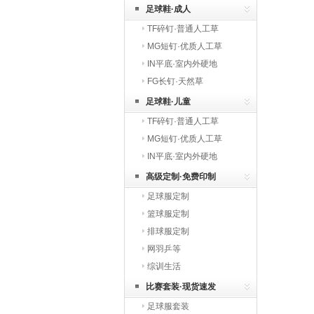
足球鞋·成人
TF碎钉·普通人工草
MG短钉·优质人工草
IN平底·室内外硬地
FG长钉·天然草
足球鞋·儿童
TF碎钉·普通人工草
MG短钉·优质人工草
IN平底·室内外硬地
高级定制·免费印制
足球服定制
篮球服定制
排球服定制
网羽乒等
综训生活
比赛套装·现货速发
足球服套装