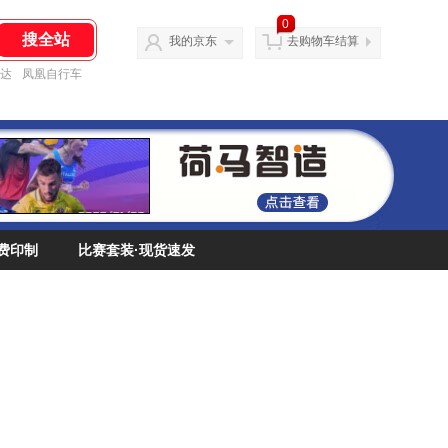
0
我的京东
去购物车结算
达
凤凰自行车
费印制
比赛套装·现货速发