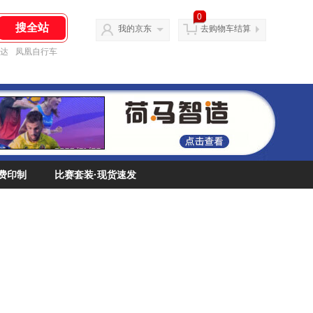
0
我的京东
去购物车结算
达
凤凰自行车
费印制
比赛套装·现货速发