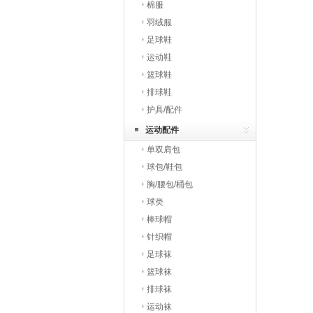
棉服
羽绒服
足球鞋
运动鞋
篮球鞋
排球鞋
护具/配件
运动配件
单双肩包
球包/鞋包
胸/腰包/桶包
球类
棒球帽
针织帽
足球袜
篮球袜
排球袜
运动袜