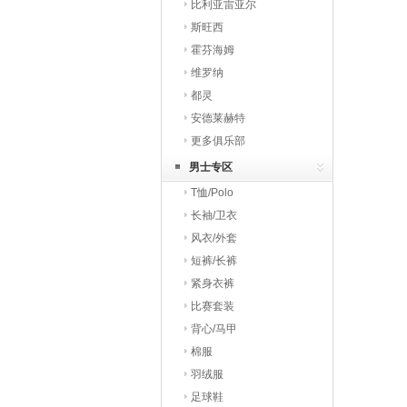
比利亚雷亚尔
斯旺西
霍芬海姆
维罗纳
都灵
安德莱赫特
更多俱乐部
男士专区
T恤/Polo
长袖/卫衣
风衣/外套
短裤/长裤
紧身衣裤
比赛套装
背心/马甲
棉服
羽绒服
足球鞋