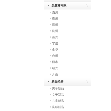
吴越杯同款
湖州
衢州
温州
杭州
嘉兴
宁波
金华
台州
丽水
绍兴
舟山
新品抢鲜
男子新品
女子新品
儿童新品
足球新品