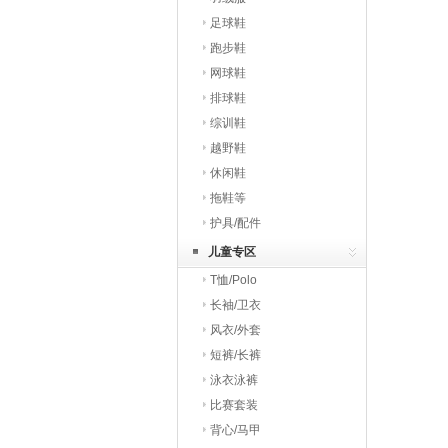
足球鞋
跑步鞋
网球鞋
排球鞋
综训鞋
越野鞋
休闲鞋
拖鞋等
护具/配件
儿童专区
T恤/Polo
长袖/卫衣
风衣/外套
短裤/长裤
泳衣泳裤
比赛套装
背心/马甲