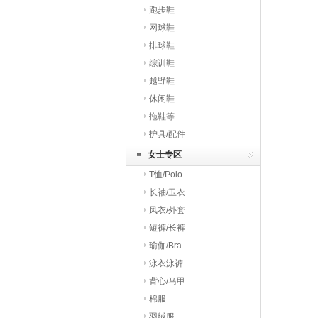
跑步鞋
网球鞋
排球鞋
综训鞋
越野鞋
休闲鞋
拖鞋等
护具/配件
女士专区
T恤/Polo
长袖/卫衣
风衣/外套
短裤/长裤
瑜伽/Bra
泳衣泳裤
背心/马甲
棉服
羽绒服