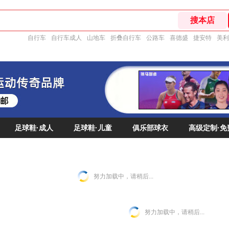
自行车
自行车成人
山地车
折叠自行车
公路车
喜德盛
捷安特
美利
足球鞋·成人
足球鞋·儿童
俱乐部球衣
高级定制·免
努力加载中，请稍后...
努力加载中，请稍后...