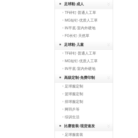
足球鞋·成人
TF碎钉·普通人工草
MG短钉·优质人工草
IN平底·室内外硬地
FG长钉·天然草
足球鞋·儿童
TF碎钉·普通人工草
MG短钉·优质人工草
IN平底·室内外硬地
高级定制·免费印制
足球服定制
篮球服定制
排球服定制
网羽乒等
综训生活
比赛套装·现货速发
足球服套装