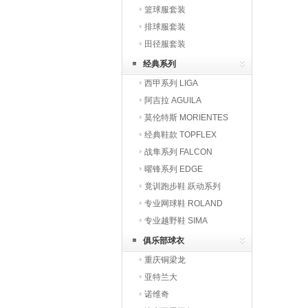
篮球服套装
排球服套装
田径服套装
经典系列
西甲系列 LIGA
阿吉拉 AGUILA
莫伦特斯 MORIENTES
经典鞋款 TOPFLEX
战隼系列 FALCON
曜锋系列 EDGE
竟训跑步鞋 跃动系列
专业网球鞋 ROLAND
专业越野鞋 SIMA
俱乐部球衣
重庆铜梁龙
亚特兰大
诺维奇