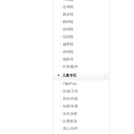
足球鞋
跑步鞋
网球鞋
排球鞋
综训鞋
越野鞋
休闲鞋
拖鞋等
护具/配件
儿童专区
T恤/Polo
长袖/卫衣
风衣/外套
短裤/长裤
泳衣泳裤
比赛套装
背心/马甲