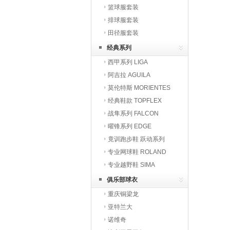
篮球服套装
排球服套装
田径服套装
经典系列
西甲系列 LIGA
阿吉拉 AGUILA
莫伦特斯 MORIENTES
经典鞋款 TOPFLEX
战隼系列 FALCON
曜锋系列 EDGE
竟训跑步鞋 跃动系列
专业网球鞋 ROLAND
专业越野鞋 SIMA
俱乐部球衣
重庆铜梁龙
亚特兰大
诺维奇