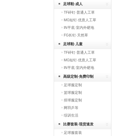
足球鞋·成人
TF碎钉·普通人工草
MG短钉·优质人工草
IN平底·室内外硬地
FG长钉·天然草
足球鞋·儿童
TF碎钉·普通人工草
MG短钉·优质人工草
IN平底·室内外硬地
高级定制·免费印制
足球服定制
篮球服定制
排球服定制
网羽乒等
综训生活
比赛套装·现货速发
足球服套装