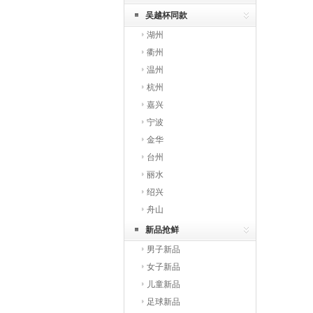
吴越杯同款
湖州
衢州
温州
杭州
嘉兴
宁波
金华
台州
丽水
绍兴
舟山
新品抢鲜
男子新品
女子新品
儿童新品
足球新品