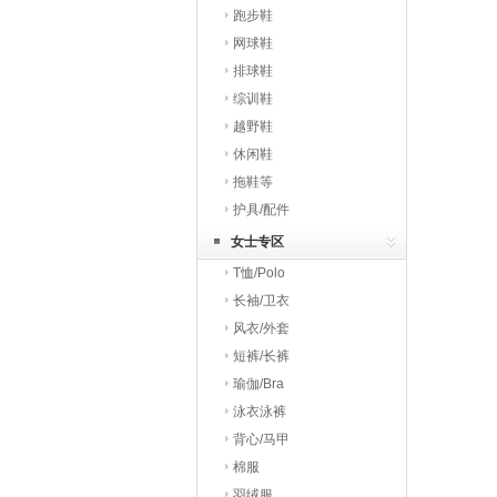
跑步鞋
网球鞋
排球鞋
综训鞋
越野鞋
休闲鞋
拖鞋等
护具/配件
女士专区
T恤/Polo
长袖/卫衣
风衣/外套
短裤/长裤
瑜伽/Bra
泳衣泳裤
背心/马甲
棉服
羽绒服