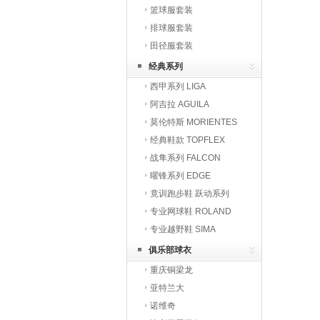
篮球服套装
排球服套装
田径服套装
经典系列
西甲系列 LIGA
阿吉拉 AGUILA
莫伦特斯 MORIENTES
经典鞋款 TOPFLEX
战隼系列 FALCON
曜锋系列 EDGE
竟训跑步鞋 跃动系列
专业网球鞋 ROLAND
专业越野鞋 SIMA
俱乐部球衣
重庆铜梁龙
亚特兰大
诺维奇