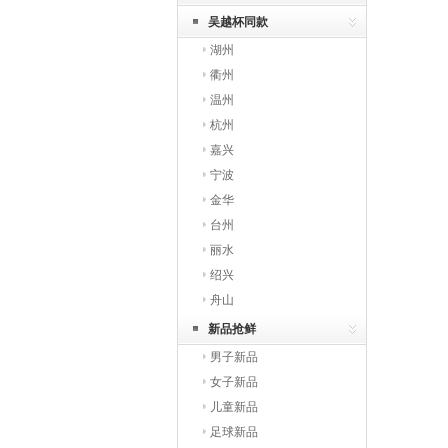
吴越杯同款
湖州
衢州
温州
杭州
嘉兴
宁波
金华
台州
丽水
绍兴
舟山
新品抢鲜
男子新品
女子新品
儿童新品
足球新品