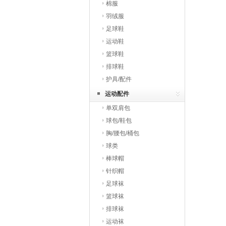
棉服
羽绒服
足球鞋
运动鞋
篮球鞋
排球鞋
护具/配件
运动配件
单双肩包
球包/鞋包
胸/腰包/桶包
球类
棒球帽
针织帽
足球袜
篮球袜
排球袜
运动袜