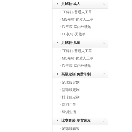
足球鞋·成人
TF碎钉·普通人工草
MG短钉·优质人工草
IN平底·室内外硬地
FG长钉·天然草
足球鞋·儿童
TF碎钉·普通人工草
MG短钉·优质人工草
IN平底·室内外硬地
高级定制·免费印制
足球服定制
篮球服定制
排球服定制
网羽乒等
综训生活
比赛套装·现货速发
足球服套装