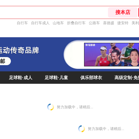
自行车
自行车成人
山地车
折叠自行车
公路车
喜德盛
捷安特
美利
足球鞋·成人
足球鞋·儿童
俱乐部球衣
高级定制·免
努力加载中，请稍后...
努力加载中，请稍后...