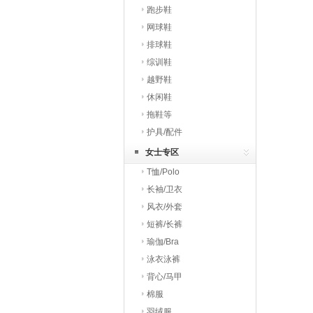
跑步鞋
网球鞋
排球鞋
综训鞋
越野鞋
休闲鞋
拖鞋等
护具/配件
女士专区
T恤/Polo
长袖/卫衣
风衣/外套
短裤/长裤
瑜伽/Bra
泳衣泳裤
背心/马甲
棉服
羽绒服