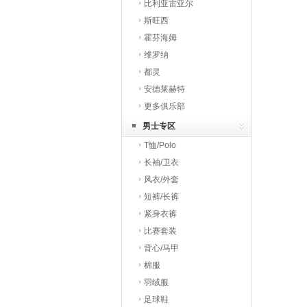
比利亚雷亚尔
斯旺西
霍芬海姆
维罗纳
都灵
安德莱赫特
更多俱乐部
男士专区
T恤/Polo
长袖/卫衣
风衣/外套
短裤/长裤
紧身衣裤
比赛套装
背心/马甲
棉服
羽绒服
足球鞋