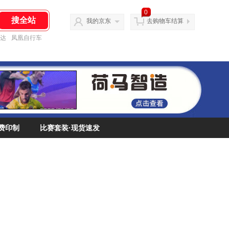
0
我的京东
去购物车结算
达
凤凰自行车
费印制
比赛套装·现货速发