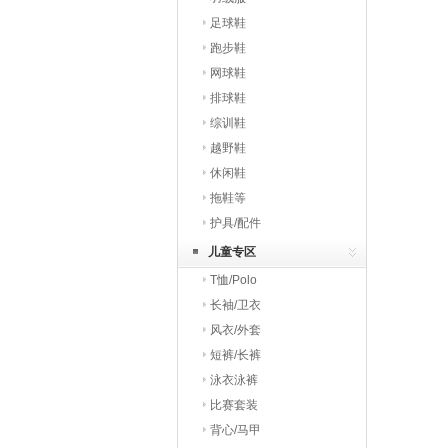
足球鞋
跑步鞋
网球鞋
排球鞋
综训鞋
越野鞋
休闲鞋
拖鞋等
护具/配件
儿童专区
T恤/Polo
长袖/卫衣
风衣/外套
短裤/长裤
泳衣泳裤
比赛套装
背心/马甲